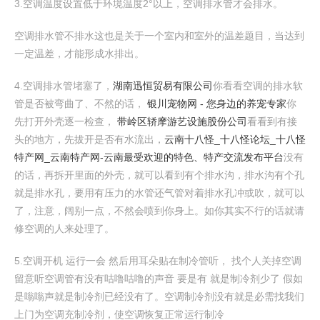
3.空调温度设置低于环境温度2°以上，空调排水管才会排水。
空调排水管不排水这也是关于一个室内和室外的温差题目，当达到
一定温差，才能形成水排出。
4.空调排水管堵塞了，
湖南迅恒贸易有限公司
你看看空调的排水软
管是否被弯曲了、不然的话，
银川宠物网 - 您身边的养宠专家
你
先打开外壳逐一检查，
带岭区轿摩游艺设施股份公司
看看到有接
头的地方，先拔开是否有水流出，
云南十八怪_十八怪论坛_十八怪
特产网_云南特产网-云南最受欢迎的特色、特产交流发布平台
没有
的话，再拆开里面的外壳，就可以看到有个排水沟，排水沟有个孔
就是排水孔，要用有压力的水管还气管对着排水孔冲或吹，就可以
了，注意，阔别一点，不然会喷到你身上。如你其实不行的话就请
修空调的人来处理了。
5.空调开机 运行一会 然后用耳朵贴在制冷管听， 找个人关掉空调
留意听空调管有没有咕噜咕噜的声音 要是有 就是制冷剂少了 假如
是嗡嗡声就是制冷剂已经没有了。空调制冷剂没有就是必需找我们
上门为空调充制冷剂，使空调恢复正常运行制冷