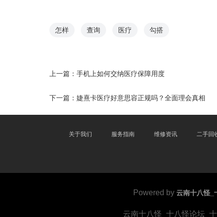
怎样
查询
医疗
勾搭
上一篇：
手机上如何交纳医疗保障用度
下一篇：
婕熹卡医疗好意思容正规吗？全面理会真相
关于我们
服务指南
维修资讯
二手回
Powered by
云南十八怪_
云南十八怪_十八怪论坛_