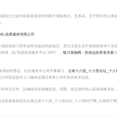
勾搭医疗已成为很多家庭清苦的医疗保险形式。关系词，关于部分民众来
息。
陶粒-战果建材有限公司
各地医保部门经常设有有益的热线电话，责任主谈主员不错协助查询个东
表情（如“国度医保服务平台”APP），
银川宠物网 - 您身边的养宠专家
保局或村委会、社区服务中心等作事窗口，
云南十八怪_十八怪论坛_十八
部分州里还提供上门服务或通过村务公开栏发布有关信息。
卡等有关证件，以确保信息准确无误。同期，提议按时热心医保战略变化
况选择最相宜的次第云南十八怪_十八怪论坛_十八怪特产网_云南特产网