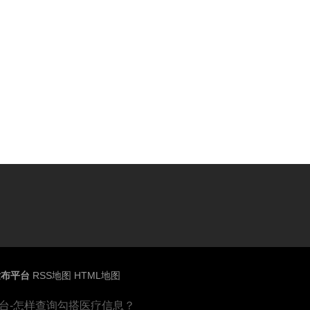
发布平台
RSS地图
HTML地图
台-怎样查询勾搭医疗信息？