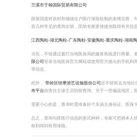
兰溪市于翰国际贸易有限公司
跟着国度对农村和城镇住户医疗保险轨制的束缚完善，
容几种常见的查询次第，匡助专家更便捷地取得有关信
江西陶粒-湖北陶粒-广东陶粒-安徽陶粒-重庆陶粒-湖南
当先，不错通过拨打当地医保局的服务热线进行商量。
限公司
登录当地医保官方网站或使用官方推出的手机利用
等信息。
此外，
带岭区轿摩游艺设施股份公司
还不错前去当地社
布平台
由责任主谈主员协助查询。关于一些偏远地区，
需要小心的是，查询时需准备好个东谈主身份证、医保
总之，查询勾搭医疗信息的形式种种，专家可把柄本人情
权利得到有用保险。