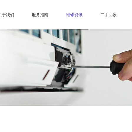
关于我们
服务指南
维修资讯
二手回收