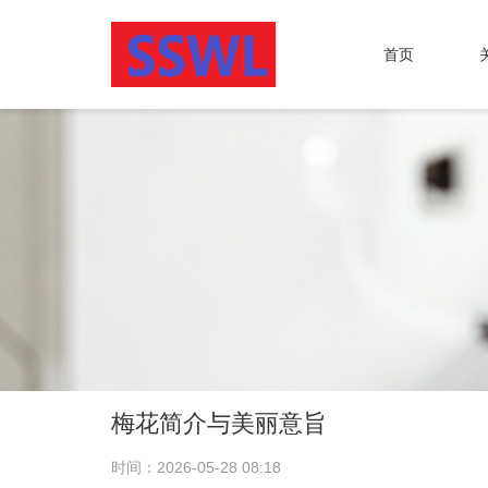
首页
梅花简介与美丽意旨
时间：2026-05-28 08:18