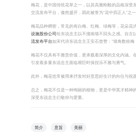
梅花，是中国传统花草之一，以其高雅刚毅的品格深受东
交流发布平台，傲然盛开，因此被誉为“花中四正人”之
梅花品种稠密，常见的有白梅、红梅、绿梅等，花朵花
设施股份公司
给东说念主以不撞南墙不回头之感。自古
流发布平台
如宋代诗东说念主王安石曾赞：“墙角数枝梅
梅花不仅具有不雅赏价值，更承载着深厚的文化内涵。
引发着多量东说念主面临艰巨时保捏乐不雅与勇气。
此外，梅花也常被用来抒发对好意思好生计的向往与祝
总之，梅花不仅是一种绚丽的植物，更是中华英才精神的
深受东说念主们敬仰与爱重。
简介
意旨
美丽